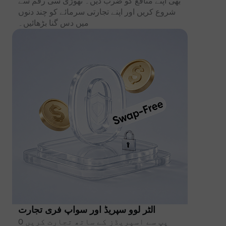
بھی اپنے منافع کو ضرب دیں۔ تھوڑی سی رقم سے
شروع کریں اور اپنے تجارتی سرمائے کو چند دنوں
میں دس گنا بڑھائیں۔
الٹر لوو سپریڈ اور سواپ فری تجارت
0 پپ سے اسپریڈز کے ساتھ تجارت کریں