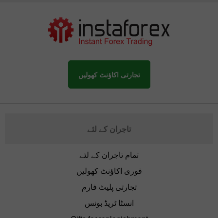
تجارتی اکاؤنٹ کھولیں
تاجران کے لئے
تمام تاجران کے لئے
فوری اکاؤنٹ کھولیں
تجارتی پلیٹ فارم
انسٹا ٹریڈ بونس