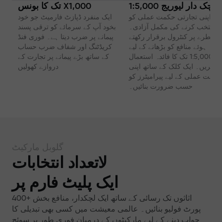
لچک دار لیوریج 1:5,000
تک کا بونس X1,000
اپنی تجارتی حکمت عملی کو
ایک منفرد ڈپازٹ فارمیٹ جو خود
منتخب کرنے کی مکمل آزادی۔
بخود آپ کے سرمائے کو ترقی پسند
خطرے پر کنٹرول برقرار رکھتے
پیمانے پر ضرب دیتا ہے۔ فوری فنڈ
ہوئے منافع کو بڑھانے کے لیے
کریڈٹنگ اور شفاف ضرب حساب
1:5,000 تک کا فائدہ استعمال
کے ساتھ بڑے پیمانے پر تجارت کے
کریں۔ ایک کلک کے ساتھ اپنی
دروازے کھولیں
حکمت عملی کے لیے پیرامیٹرز کو
حسب ضرورت بنائیں۔
گلوبل مارکیٹ
لاتعداد انتخابات
ایک پلیٹ فارم پر
400+ اثاثوں تک رسائی کے ساتھ ایک لچکدار، منافع بخش
پورٹ فولیو بنائیں۔ عالمی معیشت میں کسی بھی تبدیلی کا
جواب دینے کے لیے مارکیٹوں کے درمیان فوری طور پر سوئچ