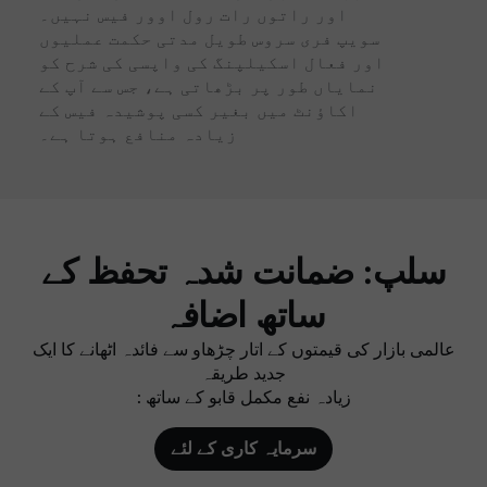
اور راتوں رات رول اوور فیس نہیں۔
سویپ فری سروس طویل مدتی حکمت عملیوں
اور فعال اسکیلپنگ کی واپسی کی شرح کو
نمایاں طور پر بڑھاتی ہے، جس سے آپ کے
اکاؤنٹ میں بغیر کسی پوشیدہ فیس کے
زیادہ منافع ہوتا ہے۔
سلپ: ضمانت شدہ تحفظ کے
ساتھ اضافہ
عالمی بازار کی قیمتوں کے اتار چڑھاو سے فائدہ اٹھانے کا ایک
جدید طریقہ
: زیادہ نفع مکمل قابو کے ساتھ
سرمایہ کاری کے لئے