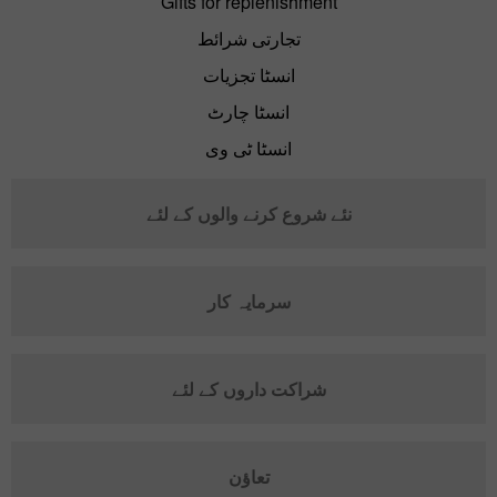
Gifts for replenishment
تجارتی شرائط
انسٹا تجزیات
انسٹا چارٹ
انسٹا ٹی وی
نئے شروع کرنے والوں کے لئے
سرمایہ کار
شراکت داروں کے لئے
تعاؤن