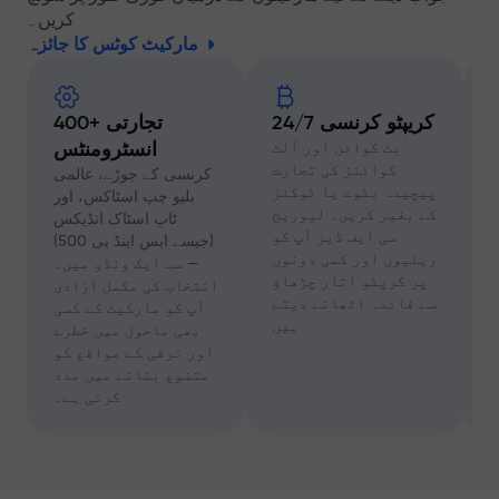
کریں۔
مارکیٹ کوٹس کا جائزہ
کریپٹو کرنسی 24/7
400+ تجارتی
ا
بٹ کوائن اور آلٹ
انسٹرومنٹس
ہ
کوائنز کی تجارت
کرنسی کے جوڑے، عالمی
ل
پیچیدہ بٹوے یا ٹوکنز
بلیو چپ اسٹاکس، اور
و
کے بغیر کریں۔ لیوریج
ٹاپ اسٹاک انڈیکس
ڈ
سی ایف ڈیز آپ کو
(جیسے ایس اینڈ پی 500)
ا
ریلیوں اور کمی دونوں
— سب ایک ونڈو میں۔
ت
پر کرپٹو اتار چڑھاؤ
انتخاب کی مکمل آزادی
ہ
سے فائدہ اٹھانے دیتے
آپ کو مارکیٹ کے کسی
ز
ہیں
بھی ماحول میں خطرے
۔
اور ترقی کے مواقع کو
متنوع بنانے میں مدد
کرتی ہے۔