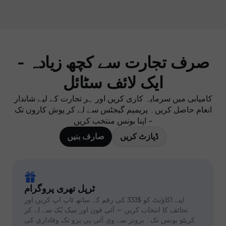
صرف تجارت سے کچھ زیادہ -
ایک لائف سٹائل
کامیابی میں سرمایہ کاری کریں اور ہر تجارت کے لیے شاندار
انعام حاصل کریں۔ پریمیم گیجٹس سے لے کر پوش کاروں تک
- اپنا بونس منتخب کریں
ڈپازٹ کریں
صارف بنیں
ٹرپل تھری پروگرام
اپنے اکاؤنٹ کو $333 کی رقم کے ساتھ ٹاپ اپ کریں اور
تحائف کا انتخاب کریں — آئی فون اور میک بُک سے لے کر
کرپٹو بونس تک۔ برونز سے وی آئی پی پرو تک وفاداری کی