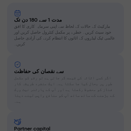
مدت 1 سے 180 دن تک
مارکیٹ کے حالات کے لحاظ سے اپنی سرمایہ کاری کا افق
خود سیٹ کریں۔ خطرے پر مکمل کنٹرول حاصل کریں اور
عالمی ٹیک لیڈروں کے اثاثوں کا انتظام کرنے کی آزادی حاصل
کریں۔
سے نقصان کی حفاظت
اگر کسی اثاثہ کی قیمت گر جاتی ہے تو رقم کو مکمل
طور پر بحال کیا جا سکتا ہے۔ ایک منفرد طریقہ کار
فنڈز کو محفوظ رکھتا ہے اور آپ کے پارٹنر نیٹ ورک
کے بڑھنے کے ساتھ ساتھ آپ کو منافع واپس لینے دیتا
ہے۔
Partner capital