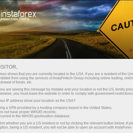
ہمارے فوائد
کمپنی کے بارے میں
ISITOR,
اعتماد کا ایکو سسٹم
ess shows that you are currently located in the USA. If you are a resident of the Uni
ibited from using the services of InstaFintech Group including online trading, online
drawal of funds, etc.
ہم 2007 سے تجارتی ٹیکنالوجی کو صنعتی معیارات میں تبدیل
k you are seeing this message by mistake and your location is not the US, kindly pro
کر رہے ہیں۔ آج، انسٹا فاریکس 7 ملین سمجھدار
herwise, you must leave the website in order to comply with government restrictions
تاجروں کا انتخاب ہے: 9 سرورز اور عالمی اثاثوں تک ایک
ur IP address show your location as the USA?
کلک تک رسائی
sing a VPN provided by a hosting company based in the United States;
oes not have proper WHOIS records;
سرمایہ کاری شروع کریں
occurred in the WHOIS geolocation database.
irm whether you are a US resident or not by clicking the relevant button below. If y
ption, being a US resident, you will not be able to open an account with InstaForex