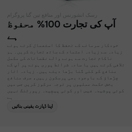
رسک انشورنس اور منافع تین گنا پروگرام
آپ کی تجارت 100% محفوظ
ہے
خودکار سرمائے کے تحفظ کا استعمال کرتے ہوئے
زیادہ سے زیادہ اعتماد کے ساتھ تجارت کریں۔ ہم
ناکام تجارت سے ہونے والے نقصانات کی مکمل
تلافی کرتے ہیں یا سادہ شرائط پوری ہونے پر آپ کے
منافع کو کئی گنا بڑھا دیتے ہیں۔ زیادہ اتار
چڑھاؤ کے باوجود بھی پرسکون رہیں، صرف منافع
بخش حکمت عملیوں پر توجہ مرکوز کریں جس میں
کوئی پوشیدہ فیس اور کوئی پیچیدہ رپورٹنگ نہیں
ہے
اپنا ڈپازٹ یقینی بنائیں