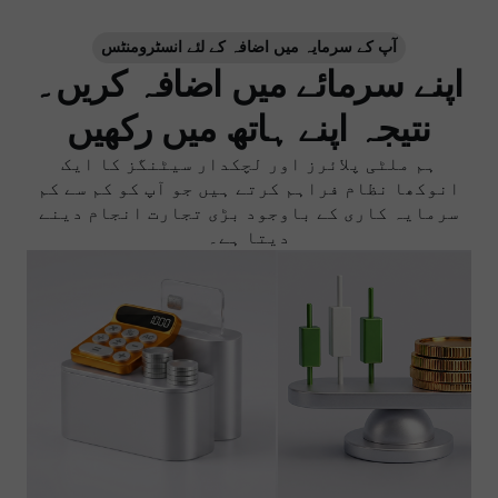
آپ کے سرمایہ میں اضافہ کے لئے انسٹرومنٹس
اپنے سرمائے میں اضافہ کریں۔
نتیجہ اپنے ہاتھ میں رکھیں
ہم ملٹی پلائرز اور لچکدار سیٹنگز کا ایک
انوکھا نظام فراہم کرتے ہیں جو آپ کو کم سے کم
سرمایہ کاری کے باوجود بڑی تجارت انجام دینے
دیتا ہے۔