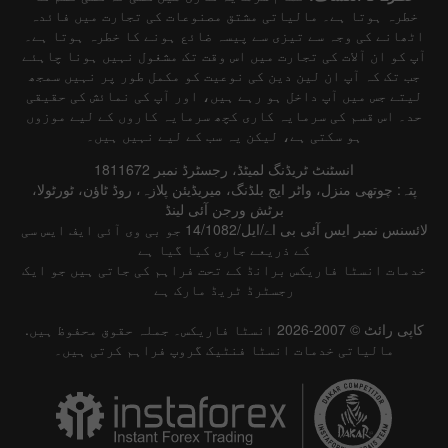
خطرہ ہوتا ہے۔ مالیاتی مشتق مصنوعات کی تجارت میں فائدہ
اٹھانے کی وجہ سے تیزی سے پیسہ ضائع ہونے کا خطرہ ہوتا ہے۔
آپ کو ان آلات کی تجارت میں اس وقت تک مشغول نہیں ہونا چاہئے
جب تک کہ آپ ان لین دین کی نوعیت کو مکمل طور پر نہیں سمجھ
لیتے جس میں آپ داخل ہو رہے ہیں، اور آپ کی نمائش کی حقیقی
حد۔ اس قسم کی سرمایہ کاری کچھ سرمایہ کاروں کے لیے موزوں
ہو سکتی ہے، لیکن یہ سب کے لیے نہیں ہیں۔
انسٹنٹ ٹریڈنگ لمیٹڈ، رجسٹرڈ نمبر 1811672
پتہ: چوتھی منزل، واٹر ایج بلڈنگ، میریڈیئن پلازہ، روڈ ٹاؤن، ٹورٹولا،
برٹش ورجن آئی لینڈ
لائسنس نمبر ایس آئی بی اے/ایل/14/1082 جو بی وی آئی ایف ایس سی
کے ذریعے جاری کیا گیا ہے
خدمات انسٹا فاریکس برانڈ کے تحت فراہم کی جاتی ہیں جو ایک
رجسٹرڈ ٹریڈ مارک ہے
کاپی رائٹ © 2007-2026 انسٹا فاریکس۔ جملہ حقوق محفوظ ہیں.
مالیاتی خدمات انسٹا فنٹیک گروپ فراہم کرتی ہیں۔