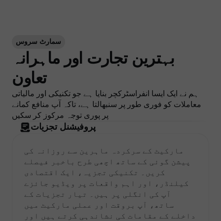
سمارٹ سروس
بہترین تجارت اور ماہرانہ
تعاون
ہم نے ایک ایسا انفراسٹرکچر بنایا ہے جو تکنیکی اور مالیاتی
معاملات کو فوری طور پر سنبھالتا ہے، تاکہ آپ منافع کمانے
پر پوری توجہ مرکوز کر سکیں
پروفیشنل تجزیات
مارکیٹ کے سرکردہ ماہرین سے روزانہ کی
پیشن گوئی کے ساتھ اچھی طرح باخبر فیصلے
کریں۔ تکنیکی تجزیہ، ایک اقتصادی
کیلنڈر، اور اہم واقعات پر ویڈیو جائزے
آپ کی انگلی پر ہیں۔ تیار تجزیات کے
ساتھ، آپ بروقت اور عملی مارکیٹ میں
داخلے کے مقامات کی نشاندہی کرتے ہیں اور