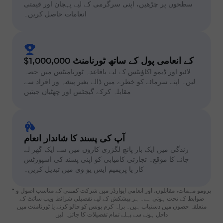
سطحوں پر چڑھیں، اپنی سرگرمی کے لیے پہچان اور قیمتی
انعامات حاصل کریں۔
$1,000,000 کے انعامی پول کے ساتھ ٹورنامنٹ
لائیو اور ڈیمو اکاؤنٹس کے لیے باقاعدہ ٹورنامنٹس میں حصہ
لیں۔ اپنے سرمائے کو خطرے میں ڈالے بغیر پیشہ ور افراد سے
مقابلہ کرکے گیجٹس اور چھٹیاں جیتیں
آپ کی پسند کا شاندار انعام
زندگی میں ایک بار پانچ لگژری کاروں میں سے ایک گھر لے
جانے کا موقع۔ تجارتی کامیابی کو اپنی پسند کی اسپورٹس
کار یا پریمیم ایس یو وی میں تبدیل کریں۔
* پرومو مہمات، مقابلوں، اور انعامی ایوارڈز میں شرکت کمپنی کے مناسب اصول و
ضوابط کے تحت ہوتی ہے۔ ہر پیشکش کے لیے تفصیلی شرائط ویب سائٹ کے
متعلقہ حصوں میں دستیاب ہیں۔ براہ کرم بونس کو چالو کرنے یا ٹورنامنٹ میں
داخل ہونے سے پہلے تمام تفصیلات کا جائزہ لیں