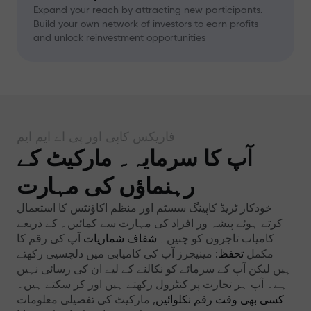
Expand your reach by attracting new participants.
Build your own network of investors to earn profits
and unlock reinvestment opportunities
فاریکس کاپی اور پی اے ایم ایم
آپ کا سرمایہ۔ مارکیٹ کے
رہنماؤں کی مہارت
خودکار ٹریڈ کاپینگ سسٹم اور منظم اکاؤنٹس کا استعمال
کرتے ہوئے پیشہ ور افراد کی مہارت سے کمائیں۔ کے ذریعے
کامیاب تاجروں کو چنیں۔
شفاف شماریات
آپ کی رقم کا
مکمل
تحفظ
: مینیجرز آپ کی کامیابی میں دلچسپی رکھتے
ہیں لیکن آپ کے سرمائے کو نکالنے کے لیے ان کی رسائی نہیں
ہے۔ آپ ہر تجارت پر کنٹرول رکھتے ہیں اور کر سکتے ہیں۔
کسی بھی وقت رقم نکلوائیں
, مارکیٹ کی تفصیلی معلومات