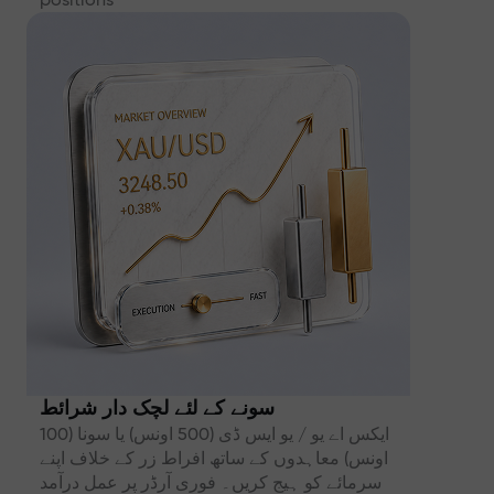
سونے کے لئے لچک دار شرائط
ایکس اے یو / یو ایس ڈی (500 اونس) یا سونا (100
اونس) معاہدوں کے ساتھ افراط زر کے خلاف اپنے
سرمائے کو ہیج کریں۔ فوری آرڈر پر عمل درآمد