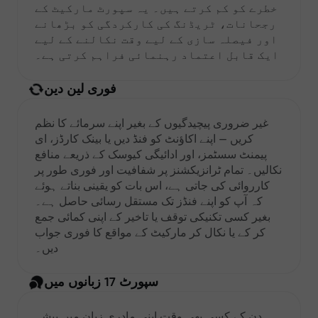
خطرے کو کم کرتے ہیں۔ یہ سپورٹ مارکیٹ کے
رجحانات، ٹریڈنگ کی کارکردگی کو بڑھانے
اور فیصلہ سازی کے لیے وقت نکالنے کے لیے
ایک قابل اعتماد رہنمائی فراہم کرتی ہے۔
فوری لین دین
غیر ضروری پیچیدگیوں کے بغیر اپنے سرمائے کا نظم
کریں — اپنے اکاؤنٹ کو فنڈ دیں یا بینک کارڈز، ای
پیمنٹ سسٹمز، اور ادائیگی کیوسک کے ذریعے منافع
نکالیں۔ تمام ٹرانزیکشنز پر شفافیت اور فوری طور پر
کارروائی کی جاتی ہے، اس بات کو یقینی بناتے ہوئے
کہ آپ کو اپنے فنڈز تک مستقل رسائی حاصل ہے۔
بغیر کسی تکنیکی توقف یا تاخیر کے اپنی کمائی جمع
کر کے یا نکال کر مارکیٹ کے مواقع کا فوری جواب
دیں۔
سپورٹ 17 زبانوں میں
دن کے کسی بھی وقت اپنی مادری زبان میں پیشہ