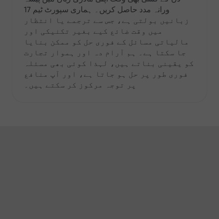
ورانہ مدد حاصل کریں۔ ہماری سپورٹ ٹیم 17
زبانیں بولتی ہے، جس سے ترجمے یا انتظار
میں وقت ضائع کیے بغیر تکنیکی اور
مالیاتی مسائل کے فوری حل کو ممکن بنایا
جا سکتا ہے۔ ہم آرام دہ اور ہموار تجارت
کو یقینی بناتے ہیں، لہذا کوئی بھی مسئلہ
فوری طور پر حل ہو جاتا ہے، اور آپ منافع
پر توجہ مرکوز کر سکتے ہیں۔