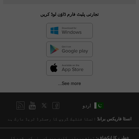
تجارتی پلیٹ فارم ڈاؤن لوڈ کریں
See more...
اردو
انسٹا فاریکس برانڈ
انسٹا فنٹیک گروپ کا رجسٹرڈ ٹریڈ مارک ہے
خطرے کا انکشاف:
تمام سرمایہ کاری میں کسی نہ کسی قسم کا