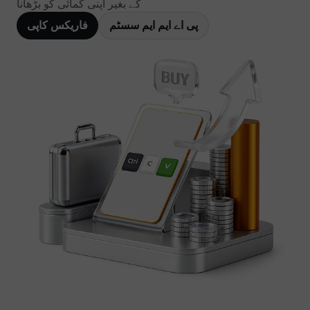
کے بغیر اپنی کمائی کو بڑھانا
پی اے ایم ایم سسٹم
فاریکس کاپی