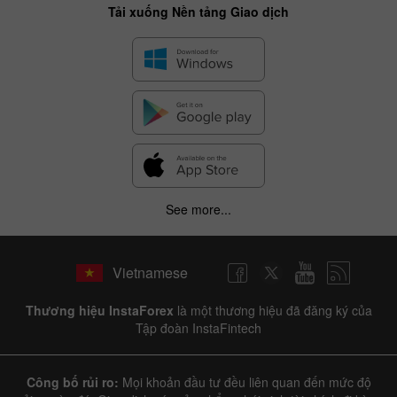
Tải xuống Nền tảng Giao dịch
See more...
✕
Hide chart
Vietnamese
9 August 2025 - 9 August 2026
Thương hiệu InstaForex
là một thương hiệu đã đăng ký của
|
|
1 year
/
2 years
/
3 years
/
4 years
Actual
Forecast
Previous
Tập đoàn InstaFintech
Line
Bar
Công bố rủi ro:
Mọi khoản đầu tư đều liên quan đến mức độ