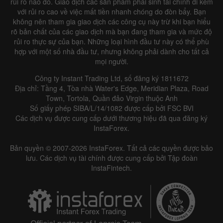
rủi ro nào đó. Giao dịch các sản phẩm phái sinh tài chính đi kèm
với rủi ro cao về việc mất tiền nhanh chóng do đòn bẩy. Bạn
không nên tham gia giao dịch các công cụ này trừ khi bạn hiểu
rõ bản chất của các giao dịch mà bạn đang tham gia và mức độ
rủi ro thực sự của bạn. Những loại hình đầu tư này có thể phù
Data not found
hợp với một số nhà đầu tư, nhưng không phải dành cho tất cả
mọi người.
Công ty Instant Trading Ltd, số đăng ký 1811672
Địa chỉ: Tầng 4, Tòa nhà Water's Edge, Meridian Plaza, Road
Details about the event
Town, Tortola, Quần đảo Virgin thuộc Anh
Số giấy phép SIBA/L/14/1082 được cấp bởi FSC BVI
History
Các dịch vụ được cung cấp dưới thương hiệu đã qua đăng ký
InstaForex.
Date
Actual
Forecast
Previous
Bản quyền © 2007-2026 InstaForex. Tất cả các quyền được bảo
lưu. Các dịch vụ tài chính được cung cấp bởi Tập đoàn
InstaFintech.
Data not found