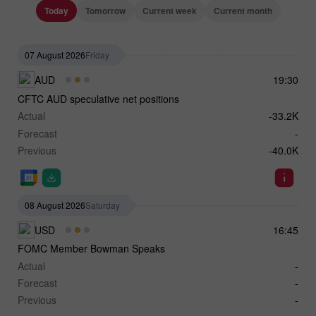
Today
Tomorrow
Current week
Current month
07 August 2026
Friday
AUD
19:30
CFTC AUD speculative net positions
Actual
-33.2K
Forecast
-
Previous
-40.0K
08 August 2026
Saturday
USD
16:45
FOMC Member Bowman Speaks
Actual
-
Forecast
-
Previous
-