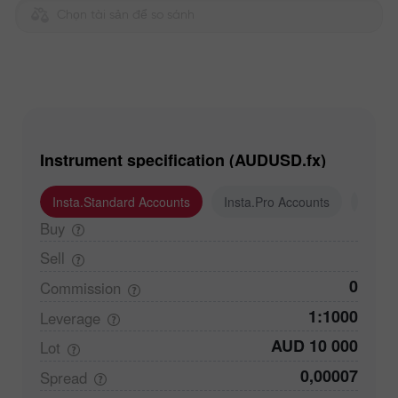
Chọn tài sản để so sánh
Instrument specification (AUDUSD.fx)
Insta.Standard Accounts
Insta.Pro Accounts
Insta
Buy
Sell
0
Commission
1:1000
Leverage
AUD 10 000
Lot
0,00007
Spread