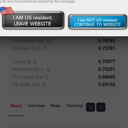
y for any inconvenience caused by this message.
71.27%
Traders' feedback
28.73%
Closing
0.70576
Maximum
price
0.70783
One week
high
0.70783
52-week
high
0.72781
Opening
0.70577
Minimum
price
0.70231
One week
low
0.69845
52-week
low
0.64152
About
Overview
News
Technical