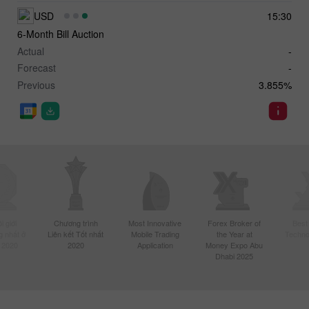
USD
15:30
6-Month Bill Auction
Actual
-
Forecast
-
Previous
3.855%
 giới
Chương trình
Most Innovative
Forex Broker of
Best
 nhất ở
Liên kết Tốt nhất
Mobile Trading
the Year at
Techno
 2020
2020
Application
Money Expo Abu
Dhabi 2025