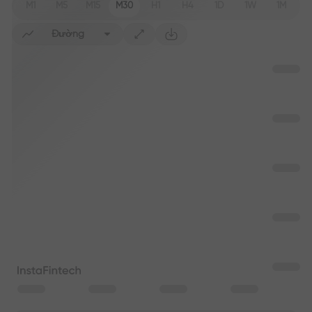
M1
M5
M15
M30
H1
H4
1D
1W
1M
Đường