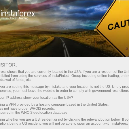
Dành cho Nhà giao dịch
Điều kiện giao dịch
Công cụ giao dịch
AUDUSD
ISITOR,
ess shows that you are currently located in the USA. If you are a resident of the Uni
ibited from using the services of InstaFintech Group including online trading, online
AUDUSD
drawal of funds, etc.
k you are seeing this message by mistake and your location is not the US, kindly pro
herwise, you must leave the website in order to comply with government restrictions
0.70711
(
%)
07 Aug 2026 20:59
ur IP address show your location as the USA?
sing a VPN provided by a hosting company based in the United States;
oes not have proper WHOIS records;
Buy
Sell
occurred in the WHOIS geolocation database.
irm whether you are a US resident or not by clicking the relevant button below. If y
0.70711
0.70681
ption, being a US resident, you will not be able to open an account with InstaForex